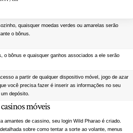
sozinho, quaisquer moedas verdes ou amarelas serão
rante o bônus.
, o bônus e quaisquer ganhos associados a ele serão
cesso a partir de qualquer dispositivo móvel, jogo de azar
que você precisa fazer é inserir as informações no seu
 um depósito.
casinos móveis
ra amantes de cassino, seu login Wild Pharao é criado.
o detalhada sobre como tentar a sorte ao volante, menus