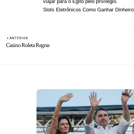
viajar para o Egito pelo privilégio.
Slots Eletrônicos Como Ganhar Dinheiro
ANTERIOR
Casino Roleta Regras