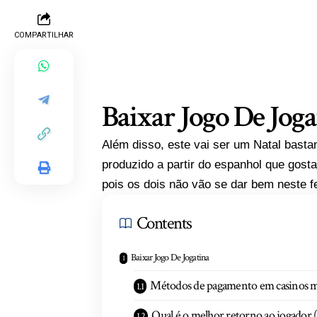
COMPARTILHAR
Baixar Jogo De Joga
Além disso, este vai ser um Natal bastan
produzido a partir do espanhol que gos
pois os dois não vão se dar bem neste fe
Contents
Baixar Jogo De Jogatina
Métodos de pagamento em casinos 
Qual é o melhor retorno ao jogador