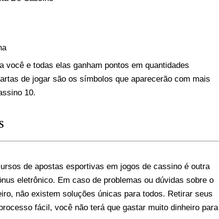
na
ra você e todas elas ganham pontos em quantidades
 cartas de jogar são os símbolos que aparecerão com mais
assino 10.
s
ursos de apostas esportivas em jogos de cassino é outra
ônus eletrônico. Em caso de problemas ou dúvidas sobre o
eiro, não existem soluções únicas para todos. Retirar seus
rocesso fácil, você não terá que gastar muito dinheiro para