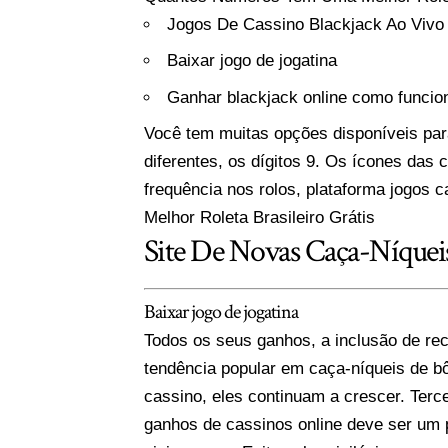
Jogos De Cassino Blackjack Ao Vivo
Baixar jogo de jogatina
Ganhar blackjack online como funcio
Você tem muitas opções disponíveis pa
diferentes, os dígitos 9. Os ícones das
frequência nos rolos, plataforma jogos c
Melhor Roleta Brasileiro Grátis
Site De Novas Caça-Níquei
Baixar jogo de jogatina
Todos os seus ganhos, a inclusão de rec
tendência popular em caça-níqueis de b
cassino, eles continuam a crescer. Terc
ganhos de cassinos online deve ser um p