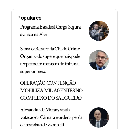
Populares
Programa Estadual Carga Segura
avança na Alerj
Senado: Relator da CPI do Crime
Organizado sugere que país pode
ter primeiro ministro de tribunal
superior preso
OPERAÇÃO CONTENÇÃO
MOBILIZA MIL AGENTES NO
COMPLEXO DO SALGUEIRO
Alexandre de Moraes anula
votação da Câmara e ordena perda
de mandato de Zambelli