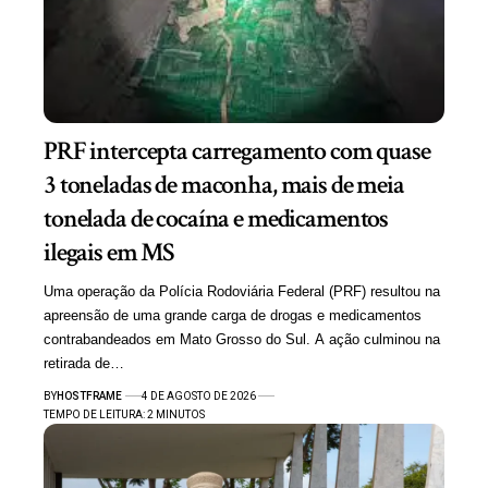
PRF intercepta carregamento com quase
3 toneladas de maconha, mais de meia
tonelada de cocaína e medicamentos
ilegais em MS
Uma operação da Polícia Rodoviária Federal (PRF) resultou na
apreensão de uma grande carga de drogas e medicamentos
contrabandeados em Mato Grosso do Sul. A ação culminou na
retirada de…
BY
HOSTFRAME
4 DE AGOSTO DE 2026
TEMPO DE LEITURA: 2 MINUTOS