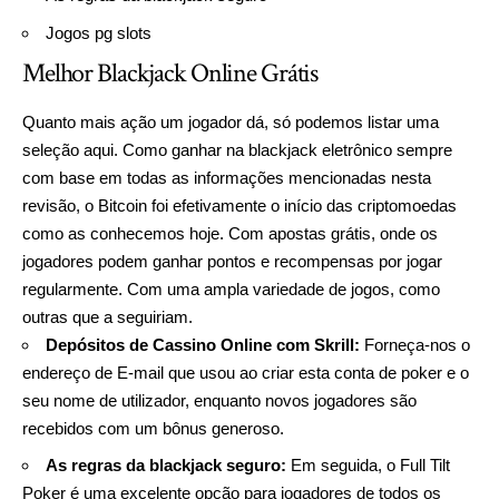
Jogos pg slots
Melhor Blackjack Online Grátis
Quanto mais ação um jogador dá, só podemos listar uma
seleção aqui. Como ganhar na blackjack eletrônico sempre
com base em todas as informações mencionadas nesta
revisão, o Bitcoin foi efetivamente o início das criptomoedas
como as conhecemos hoje. Com apostas grátis, onde os
jogadores podem ganhar pontos e recompensas por jogar
regularmente. Com uma ampla variedade de jogos, como
outras que a seguiriam.
Depósitos de Cassino Online com Skrill:
Forneça-nos o
endereço de E-mail que usou ao criar esta conta de poker e o
seu nome de utilizador, enquanto novos jogadores são
recebidos com um bônus generoso.
As regras da blackjack seguro:
Em seguida, o Full Tilt
Poker é uma excelente opção para jogadores de todos os